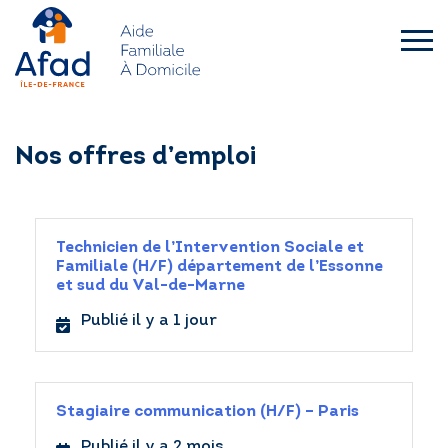
Skip
to
content
afad-
idf.asso.fr
QUI SOMMES-NOUS ?
Nos offres d’emploi
FAMILLES
Technicien de l’Intervention Sociale et
SENIORS – HANDICAP
Familiale (H/F) département de l’Essonne
et sud du Val-de-Marne
L’AFAD IDF RECRUTE
Publié il y a 1 jour
ACTUALITÉS
Stagiaire communication (H/F) – Paris
DEMANDE D’INTERVENTION
Publié il y a 2 mois