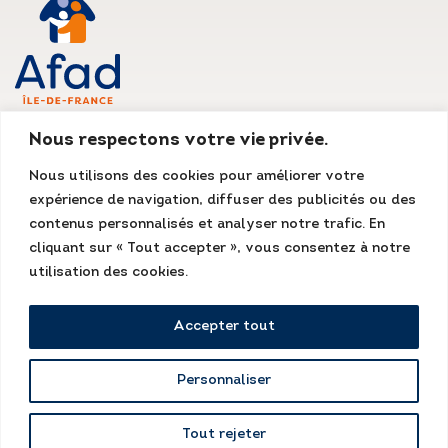
AFAD IDF
Nous respectons votre vie privée.
Siège social
Nous utilisons des cookies pour améliorer votre
135, rue du Mont Cenis
expérience de navigation, diffuser des publicités ou des
75018 Paris
Tél. : 01 55 07 13 13
contenus personnalisés et analyser notre trafic. En
Fax : 01 48 78 70 08
cliquant sur « Tout accepter », vous consentez à notre
accueil@afad-idf.asso.fr
utilisation des cookies.
LinkedIn
Facebook
Instagram
Accepter tout
Personnaliser
Mentions légales
Kissagram Design
Tout rejeter
Conditions générales