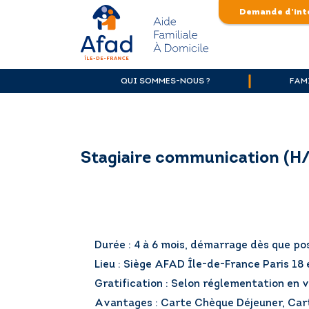
Skip
Demande d’int
to
content
afad-
idf.asso.fr
QUI SOMMES-NOUS ?
FAM
Stagiaire communication (H/F
Durée : 4 à 6 mois, démarrage dès que po
Lieu : Siège AFAD Île-de-France Paris 1
Gratification : Selon réglementation en 
Avantages : Carte Chèque Déjeuner, Car