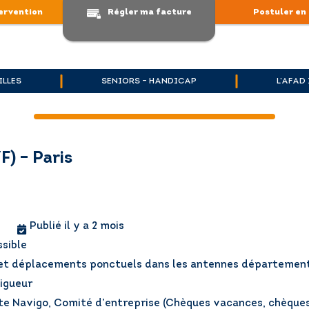
ervention
Régler ma facture
Postuler en 
ILLES
SENIORS – HANDICAP
L’AFAD
) – Paris
Publié il y a 2 mois
ssible
8 et déplacements ponctuels dans les antennes départemen
vigueur
te Navigo, Comité d’entreprise (Chèques vacances, chèque