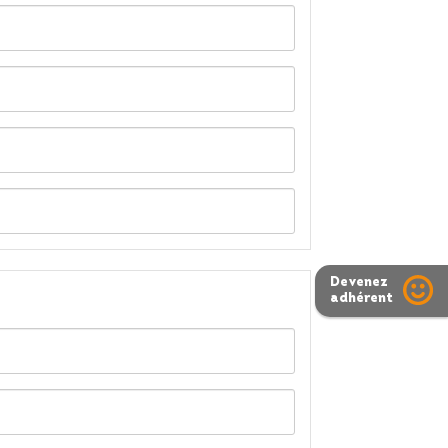
Devenez
adhérent