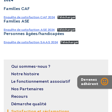
2024
Familles CAF
RÉGLER MA FACTURE
Enquête de satisfaction CAF 2024
Télécharger
Familles ASE
Enquête de satisfaction ASE 2024
Télécharger
POSTULER EN LIGNE
Personnes âgées/handicapées
Enquête de satisfaction SAAS 2024
Télécharger
Qui sommes-nous ?
Notre histoire
Devenez
Le fonctionnement associatif
adhérent
Nos Partenaires
Recours
Démarche qualité
Satisfaction et réclamations