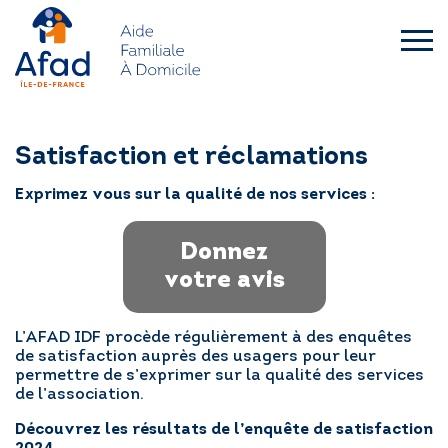
Skip
to
content
afad-
idf.asso.fr
QUI SOMMES-NOUS ?
Satisfaction et réclamations
FAMILLES
Exprimez vous sur la qualité de nos services :
Donnez
SENIORS – HANDICAP
votre avis
L’AFAD IDF RECRUTE
L’AFAD IDF procède régulièrement à des enquêtes
de satisfaction auprès des usagers pour leur
ACTUALITÉS
permettre de s’exprimer sur la qualité des services
de l’association.
Découvrez les résultats de l’enquête de satisfaction
DEMANDE D’INTERVENTION