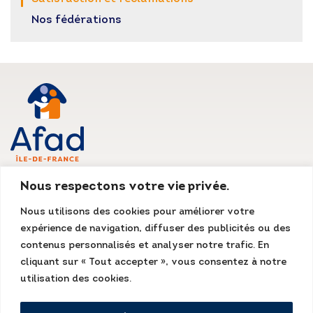
Nos fédérations
AFAD IDF
Nous respectons votre vie privée.
Siège social
Nous utilisons des cookies pour améliorer votre
135, rue du Mont Cenis
expérience de navigation, diffuser des publicités ou des
75018 Paris
Tél. : 01 55 07 13 13
contenus personnalisés et analyser notre trafic. En
Fax : 01 48 78 70 08
cliquant sur « Tout accepter », vous consentez à notre
accueil@afad-idf.asso.fr
utilisation des cookies.
LinkedIn
Facebook
Instagram