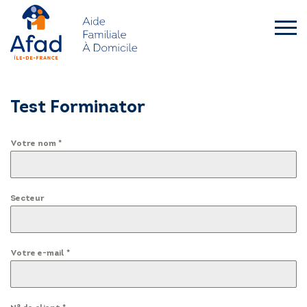
Skip
to
content
afad-
idf.asso.fr
QUI SOMMES-NOUS ?
Test Forminator
FAMILLES
Votre nom
*
SENIORS – HANDICAP
Secteur
L’AFAD IDF RECRUTE
ACTUALITÉS
Votre e-mail
*
DEMANDE D’INTERVENTION