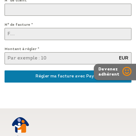
N° de client
*
RÉGLER MA FACTURE
N° de facture
*
POSTULER EN LIGNE
Montant à régler
*
EUR
Devenez
adhérent
Régler ma facture avec Paypal