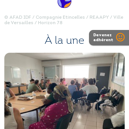
© AFAD IDF / Compagnie Etincelles / REAAPY / Ville
de Versailles / Horizon 78
Devenez
À la une
adhérent