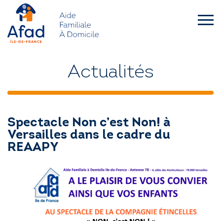
Skip
to
content
afad-
idf.asso.fr
QUI SOMMES-NOUS ?
Actualités
FAMILLES
Spectacle Non c’est Non! à
SENIORS – HANDICAP
Versailles dans le cadre du
REAAPY
L’AFAD IDF RECRUTE
ACTUALITÉS
DEMANDE D’INTERVENTION