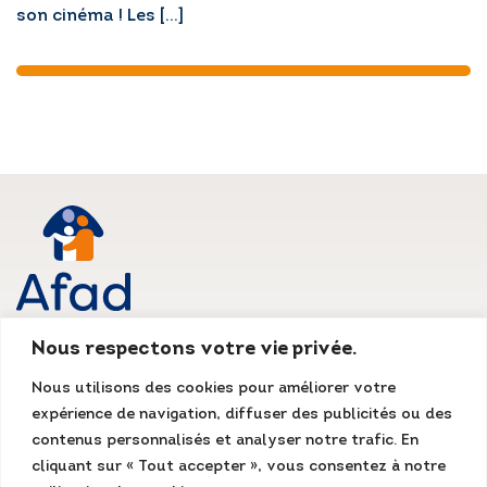
son cinéma ! Les […]
Nous respectons votre vie privée.
AFAD IDF
Nous utilisons des cookies pour améliorer votre
Siège social
expérience de navigation, diffuser des publicités ou des
135, rue du Mont Cenis
75018 Paris
contenus personnalisés et analyser notre trafic. En
Tél. : 01 55 07 13 13
cliquant sur « Tout accepter », vous consentez à notre
Fax : 01 48 78 70 08