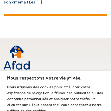
son cinéma ! Les […]
Nous respectons votre vie privée.
AFAD IDF
Nous utilisons des cookies pour améliorer votre
Siège social
expérience de navigation, diffuser des publicités ou des
135, rue du Mont Cenis
75018 Paris
contenus personnalisés et analyser notre trafic. En
Tél. : 01 55 07 13 13
cliquant sur « Tout accepter », vous consentez à notre
Fax : 01 48 78 70 08
accueil@afad-idf.asso.fr