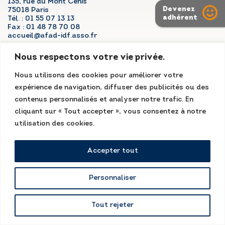
135, rue du Mont Cenis
Devenez
75018 Paris
adhérent
Tél. : 01 55 07 13 13
Fax : 01 48 78 70 08
RÉGLER MA FACTURE
accueil@afad-idf.asso.fr
LinkedIn
Facebook
Instagram
Nous respectons votre vie privée.
POSTULER EN LIGNE
Nous utilisons des cookies pour améliorer votre
expérience de navigation, diffuser des publicités ou des
contenus personnalisés et analyser notre trafic. En
Mentions légales
Kissagram Design
cliquant sur « Tout accepter », vous consentez à notre
utilisation des cookies.
Conditions générales
Accepter tout
Personnaliser
Tout rejeter