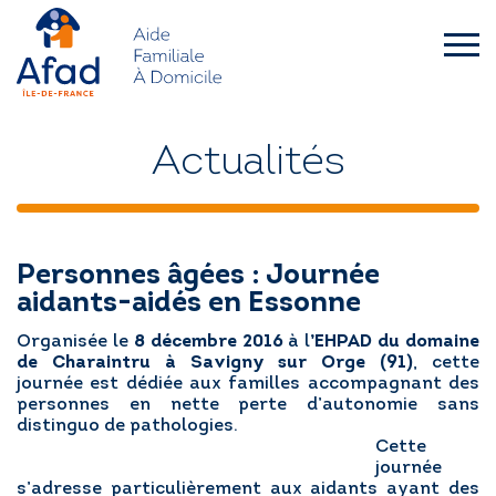
Skip
to
content
afad-
idf.asso.fr
QUI SOMMES-NOUS ?
Actualités
FAMILLES
Personnes âgées : Journée
SENIORS – HANDICAP
aidants-aidés en Essonne
Organisée le
8 décembre 2016
à l
’EHPAD du domaine
L’AFAD IDF RECRUTE
de Charaintru à Savigny sur Orge (91)
, cette
journée est dédiée aux familles accompagnant des
personnes en nette perte d’autonomie sans
ACTUALITÉS
distinguo de pathologies.
Cette
journée
DEMANDE D’INTERVENTION
s’adresse particulièrement aux aidants ayant des