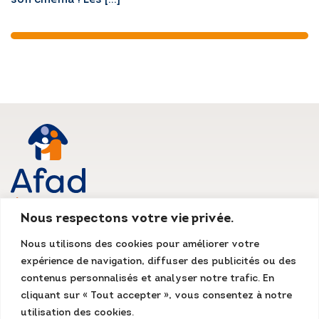
son cinéma ! Les […]
Nous respectons votre vie privée.
AFAD IDF
Nous utilisons des cookies pour améliorer votre
Siège social
expérience de navigation, diffuser des publicités ou des
135, rue du Mont Cenis
75018 Paris
contenus personnalisés et analyser notre trafic. En
Tél. : 01 55 07 13 13
cliquant sur « Tout accepter », vous consentez à notre
Fax : 01 48 78 70 08
accueil@afad-idf.asso.fr
utilisation des cookies.