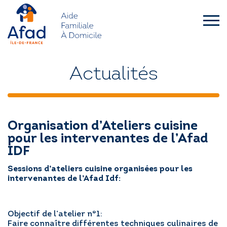
Skip
to
content
afad-
idf.asso.fr
QUI SOMMES-NOUS ?
Actualités
FAMILLES
Organisation d’Ateliers cuisine
SENIORS – HANDICAP
pour les intervenantes de l’Afad
IDF
L’AFAD IDF RECRUTE
Sessions d’ateliers cuisine organisées pour les
intervenantes de l’Afad Idf:
ACTUALITÉS
Objectif de l’atelier n°1:
DEMANDE D’INTERVENTION
Faire connaître différentes techniques culinaires de