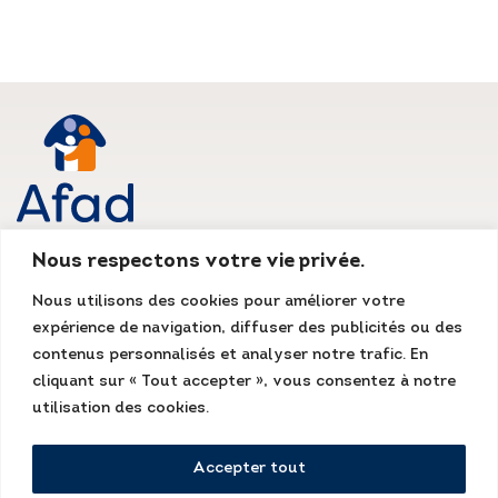
Nous respectons votre vie privée.
AFAD IDF
Nous utilisons des cookies pour améliorer votre
Siège social
expérience de navigation, diffuser des publicités ou des
135, rue du Mont Cenis
75018 Paris
contenus personnalisés et analyser notre trafic. En
Tél. : 01 55 07 13 13
cliquant sur « Tout accepter », vous consentez à notre
Fax : 01 48 78 70 08
accueil@afad-idf.asso.fr
utilisation des cookies.
LinkedIn
Facebook
Instagram
Accepter tout