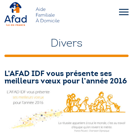
Skip
to
content
afad-
idf.asso.fr
QUI SOMMES-NOUS ?
Divers
FAMILLES
L’AFAD IDF vous présente ses
SENIORS – HANDICAP
meilleurs vœux pour l’année 2016
L’AFAD IDF RECRUTE
ACTUALITÉS
DEMANDE D’INTERVENTION