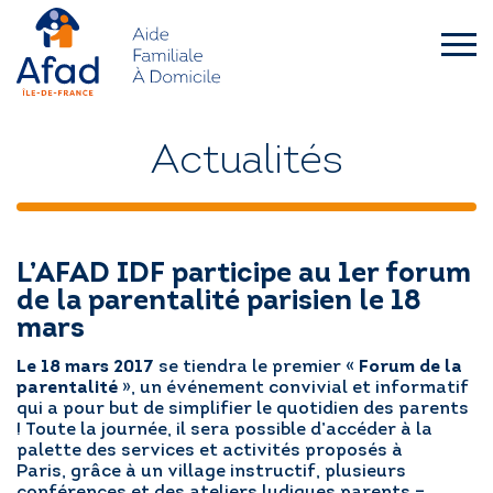
Skip
to
content
afad-
idf.asso.fr
QUI SOMMES-NOUS ?
Actualités
FAMILLES
L’AFAD IDF participe au 1er forum
SENIORS – HANDICAP
de la parentalité parisien le 18
mars
L’AFAD IDF RECRUTE
Le 18 mars 2017
se tiendra le premier «
Forum de la
parentalité
», un événement convivial et informatif
ACTUALITÉS
qui a pour but de simplifier le quotidien des parents
! Toute la journée, il sera possible d’accéder à la
palette des services et activités proposés à
Paris, grâce à un village instructif, plusieurs
DEMANDE D’INTERVENTION