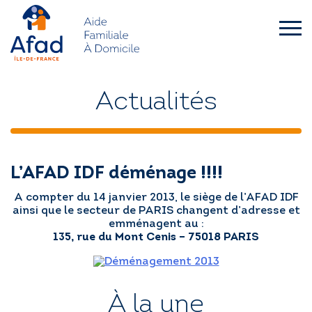
Skip
to
content
afad-
idf.asso.fr
QUI SOMMES-NOUS ?
Actualités
FAMILLES
L’AFAD IDF déménage !!!!
SENIORS – HANDICAP
A compter du 14 janvier 2013, le siège de l’AFAD IDF
ainsi que le secteur de PARIS changent d’adresse et
L’AFAD IDF RECRUTE
emménagent au :
135, rue du Mont Cenis – 75018 PARIS
ACTUALITÉS
À la une
DEMANDE D’INTERVENTION