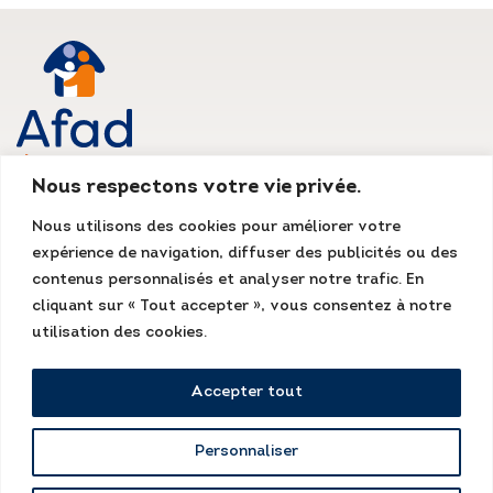
Nous respectons votre vie privée.
AFAD IDF
Nous utilisons des cookies pour améliorer votre
Siège social
expérience de navigation, diffuser des publicités ou des
135, rue du Mont Cenis
75018 Paris
contenus personnalisés et analyser notre trafic. En
Tél. : 01 55 07 13 13
cliquant sur « Tout accepter », vous consentez à notre
Fax : 01 48 78 70 08
accueil@afad-idf.asso.fr
utilisation des cookies.
LinkedIn
Facebook
Instagram
Accepter tout
Personnaliser
Mentions légales
Kissagram Design