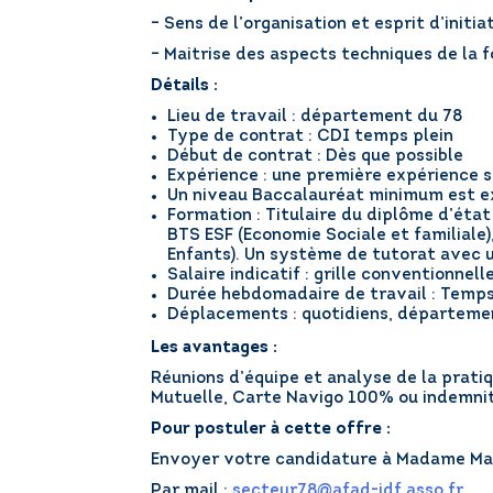
– Sens de l’organisation et esprit d’initia
– Maitrise des aspects techniques de la f
Détails :
Lieu de travail : département du 78
Type de contrat : CDI temps plein
Début de contrat : Dès que possible
Expérience : une première expérience 
Un niveau Baccalauréat minimum est e
Formation : Titulaire du diplôme d’état
BTS ESF (Economie Sociale et familiale)
Enfants). Un système de tutorat avec un
Salaire indicatif : grille conventionnell
Durée hebdomadaire de travail : Temps
Déplacements : quotidiens, départem
Les avantages :
Réunions d’équipe et analyse de la prati
Mutuelle, Carte Navigo 100% ou indemnit
Pour postuler à cette offre :
Envoyer votre candidature à Madame Mag
Par mail :
secteur78@afad-idf.asso.fr