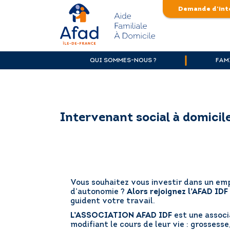
Skip
Demande d’int
to
content
afad-
idf.asso.fr
QUI SOMMES-NOUS ?
FAM
Intervenant social à domicile
Vous souhaitez vous investir dans un empl
d’autonomie ?
Alors rejoignez l’AFAD IDF
guident votre travail.
L’ASSOCIATION AFAD IDF
est une associa
modifiant le cours de leur vie : grossesse