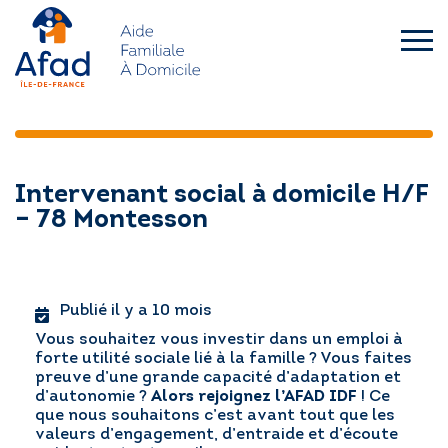
Skip
to
content
afad-
idf.asso.fr
QUI SOMMES-NOUS ?
Intervenant social à domicile H/F
FAMILLES
– 78 Montesson
SENIORS – HANDICAP
Publié il y a 10 mois
L’AFAD IDF RECRUTE
Vous souhaitez vous investir dans un emploi à
forte utilité sociale lié à la famille ? Vous faites
ACTUALITÉS
preuve d’une grande capacité d’adaptation et
d’autonomie ?
Alors rejoignez l’AFAD IDF
! Ce
que nous souhaitons c’est avant tout que les
DEMANDE D’INTERVENTION
valeurs d’engagement, d’entraide et d’écoute