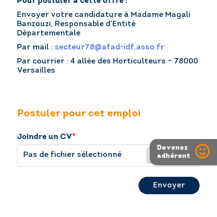
Pour postuler à cette offre :
Envoyer votre candidature à Madame Magali
Banzouzi, Responsable d’Entité
Départementale
Par mail :
secteur78@afad-idf.asso.fr
Par courrier : 4 allée des Horticulteurs – 78000
Versailles
Postuler pour cet emploi
Joindre un CV
*
Devenez
Pas de fichier sélectionné
adhérent
Parcourir
Envoyer