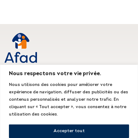
Nous respectons votre vie privée.
AFAD IDF
Nous utilisons des cookies pour améliorer votre
Siège social
expérience de navigation, diffuser des publicités ou des
135, rue du Mont Cenis
75018 Paris
contenus personnalisés et analyser notre trafic. En
Tél. : 01 55 07 13 13
cliquant sur « Tout accepter », vous consentez à notre
Fax : 01 48 78 70 08
accueil@afad-idf.asso.fr
utilisation des cookies.
LinkedIn
Facebook
Instagram
Accepter tout