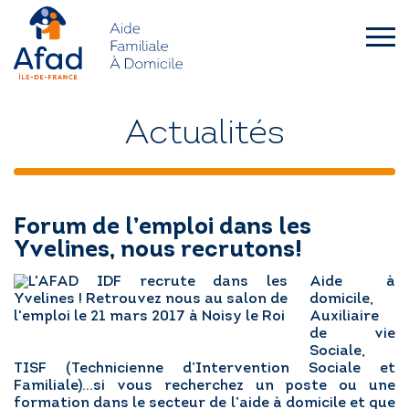
Skip
to
content
afad-
idf.asso.fr
QUI SOMMES-NOUS ?
Actualités
FAMILLES
Forum de l’emploi dans les
SENIORS – HANDICAP
Yvelines, nous recrutons!
Aide à
L’AFAD IDF RECRUTE
domicile,
Auxiliaire
de vie
ACTUALITÉS
Sociale,
TISF (Technicienne d’Intervention Sociale et
Familiale)…si vous recherchez un poste ou une
DEMANDE D’INTERVENTION
formation dans le secteur de l’aide à domicile et que