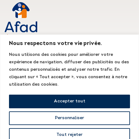
Nous respectons votre vie privée.
AFAD IDF
Nous utilisons des cookies pour améliorer votre
Siège social
expérience de navigation, diffuser des publicités ou des
135, rue du Mont Cenis
75018 Paris
contenus personnalisés et analyser notre trafic. En
Tél. : 01 55 07 13 13
cliquant sur « Tout accepter », vous consentez à notre
Fax : 01 48 78 70 08
accueil@afad-idf.asso.fr
utilisation des cookies.
LinkedIn
Facebook
Instagram
Accepter tout
Personnaliser
Mentions légales
Kissagram Design
Tout rejeter