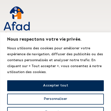
Nous respectons votre vie privée.
AFAD IDF
Nous utilisons des cookies pour améliorer votre
Siège social
expérience de navigation, diffuser des publicités ou des
135, rue du Mont Cenis
75018 Paris
contenus personnalisés et analyser notre trafic. En
Tél. : 01 55 07 13 13
cliquant sur « Tout accepter », vous consentez à notre
Fax : 01 48 78 70 08
accueil@afad-idf.asso.fr
utilisation des cookies.
LinkedIn
Facebook
Instagram
Accepter tout
Personnaliser
Mentions légales
Kissagram Design