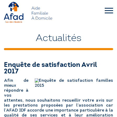
Skip
to
content
afad-
idf.asso.fr
QUI SOMMES-NOUS ?
Actualités
FAMILLES
Enquête de satisfaction Avril
SENIORS – HANDICAP
2017
Afin de
L’AFAD IDF RECRUTE
mieux
répondre à
vos
ACTUALITÉS
attentes, nous souhaitons recueillir votre avis sur
les prestations proposées par l’association car
l’AFAD IDF accorde une importance particulière à la
DEMANDE D’INTERVENTION
qualité de ses services et à leur amélioration